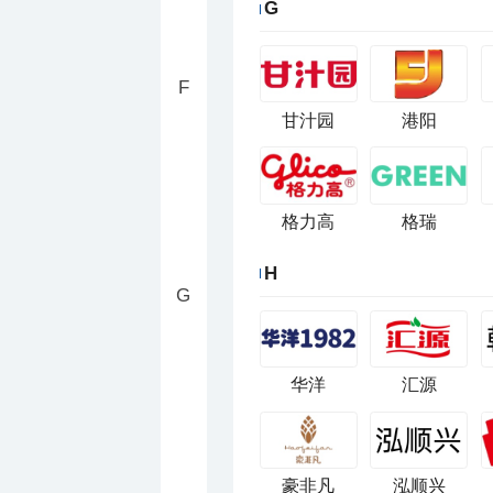
G
F
甘汁园
港阳
格力高
格瑞
H
G
华洋
汇源
豪非凡
泓顺兴