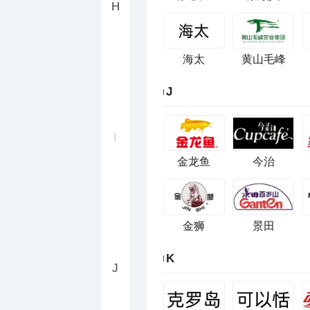
H
海太
黄山毛峰
J
I
金龙鱼
今治
金狮
景田
K
J