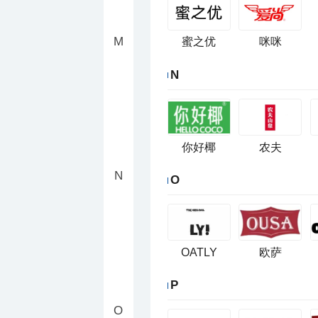
M
蜜之优
咪咪
N
你好椰
农夫
N
O
OATLY
欧萨
P
O