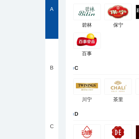
A
碧林
保宁
百事
B
C
川宁
茶里
D
C