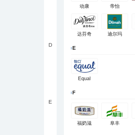
动康
帝怡
达芬奇
迪尔玛
D
E
Equal
F
E
福奶滋
阜丰