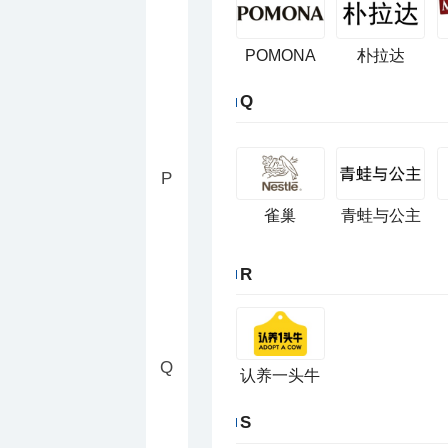
POMONA
朴拉达
Q
P
雀巢
青蛙与公主
R
Q
认养一头牛
S