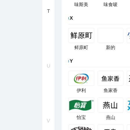
味斯美
味食唛
T
X
鲜原町
新的
Y
U
伊利
鱼家香
怡宝
燕山
V