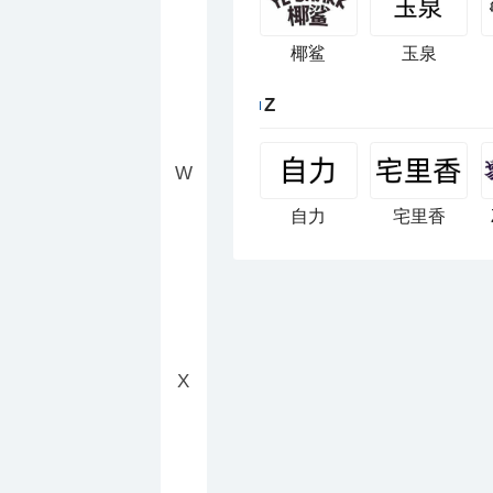
椰鲨
玉泉
Z
W
自力
宅里香
X