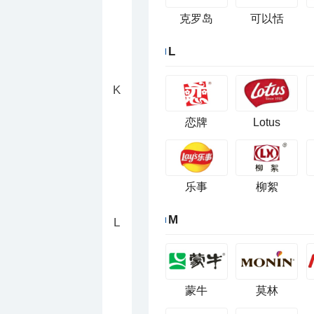
克罗岛
可以恬
L
K
恋牌
Lotus
乐事
柳絮
M
L
蒙牛
莫林