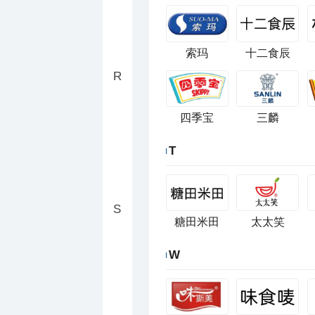
索玛
十二食辰
R
四季宝
三麟
T
S
糖田米田
太太笑
W