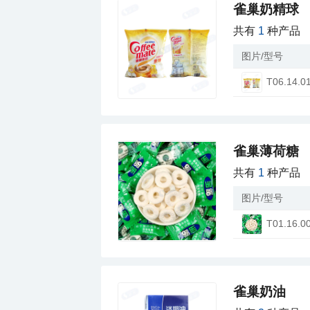
雀巢奶精球
共有
1
种产品
图片/型号
T06.14.0
雀巢薄荷糖
共有
1
种产品
图片/型号
T01.16.0
雀巢奶油