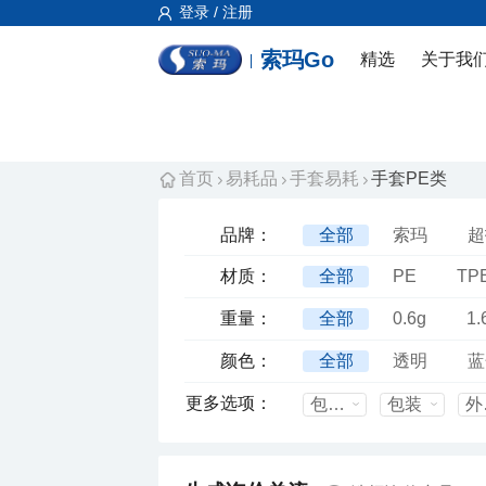
登录 / 注册
索玛Go
精选
关于我
首页
易耗品
手套易耗
手套PE类
品牌：
全部
索玛
超
材质：
全部
PE
TP
重量：
全部
0.6g
1.
1.7g
1g±5%
颜色：
全部
透明
蓝
更多选项：
包装形式
包装
外