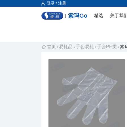
登录 / 注册
索玛Go
精选
关于我
首页
易耗品
手套易耗
手套PE类
索玛