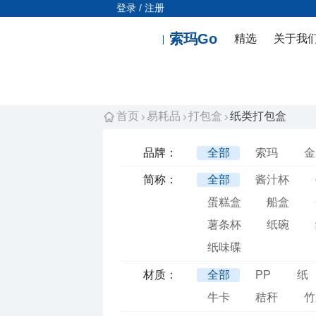
登录 / 注册
索玛Go
精选
关于我
首页
易耗品
打包盒
纸类打包盒
品牌：
全部
索玛
金
简称：
全部
酱汁杯
蛋糕盒
船盒
薯条杯
纸碗
纸味碟
材质：
全部
PP
纸
牛卡
秸秆
竹