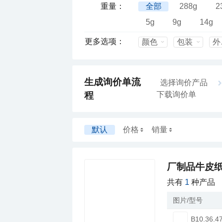
重量：
全部
288g
2
5g
9g
14g
更多选项：
颜色
包装
外
生成询价单流
选择询价产品
程
下载询价单
默认
价格
销量
厂制品牛皮纸
共有
1
种产品
图片/型号
B10.36.4