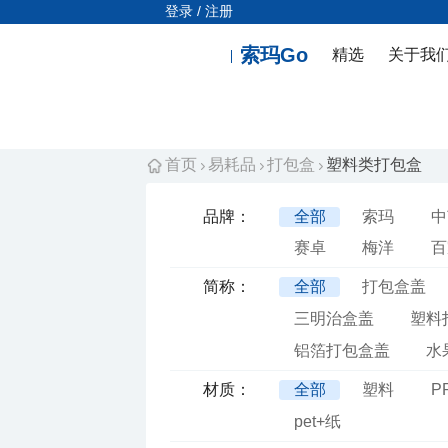
登录 / 注册
索玛Go
精选
关于我
首页
易耗品
打包盒
塑料类打包盒
品牌：
全部
索玛
中
赛卓
梅洋
百
简称：
全部
打包盒盖
三明治盒盖
塑料
铝箔打包盒盖
水
材质：
全部
塑料
P
pet+纸