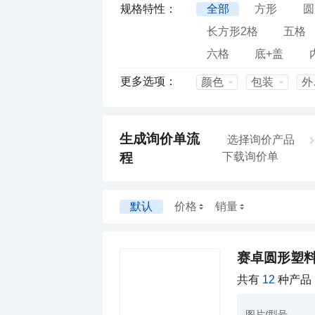
规格特性：
全部
方形
圆
长方形2格
五格
六格
底+盖
更多选项：
颜色
包装
外
生成询价单流
选择询价产品
程
下载询价单
默认
价格
销量
赛卓圆形塑
共有
12
种产品
图片/型号