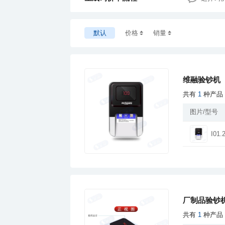
默认
价格
销量
维融验钞机
共有
1
种产品
图片/型号
I01.
厂制品验钞机
共有
1
种产品