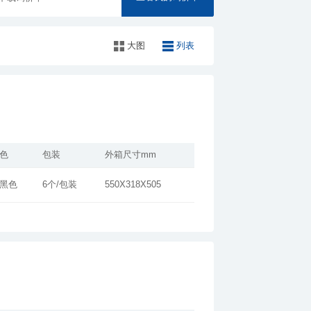
大图
列表
色
包装
外箱尺寸mm
黑色
6个/包装
550X318X505