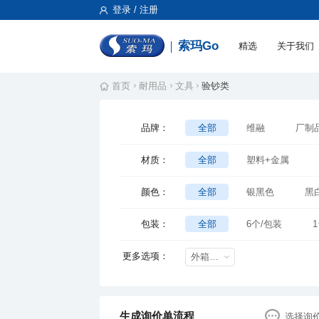
登录 / 注册
索玛Go
精选
关于我们
首页
耐用品
文具
验钞类
品牌：
全部
维融
厂制
材质：
全部
塑料+金属
颜色：
全部
银黑色
黑
包装：
全部
6个/包装
1
更多选项：
外箱尺寸mm
生成询价单流程
选择询