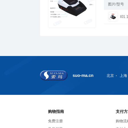
图片/型号
I01.
suo-ma.cn
北京
上海
购物指南
支付方
免费注册
购物流