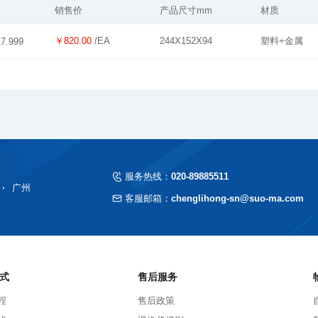
销售价
产品尺寸mm
材质
￥820.00
/EA
244X152X94
塑料+金属
17.999
服务热线：
020-89885511
广州
客服邮箱：
chenglihong-sn@suo-ma.com
式
售后服务
程
售后政策