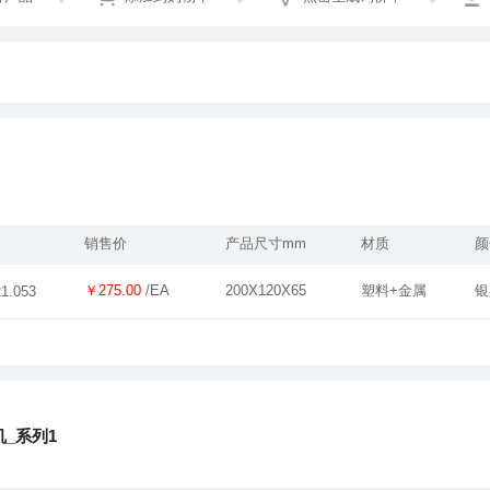
销售价
产品尺寸mm
材质
颜
￥275.00
/EA
200X120X65
塑料+金属
银
21.053
_系列1