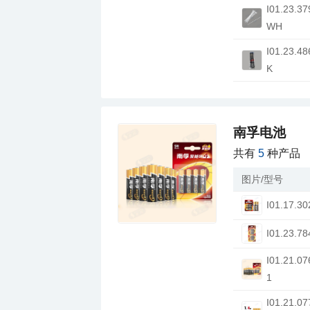
WH
K
南孚电池
共有
5
种产品
图片/型号
I01.17.30
I01.23.78
1