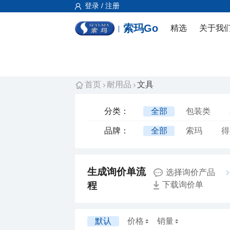
登录 / 注册
索玛Go
精选
关于我
首页
耐用品
文具
分类：
全部
包装类
验钞类
装饰类
品牌：
全部
索玛
得
维融
学士文具
白象
金士顿
选择询价产品
格之格
雅福达
程
下载询价单
添翼
永乐
丰
默认
价格
销量