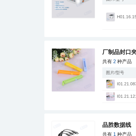
H01.16.1
厂制品封口夹
共有
2
种产品
图片/型号
I01.21.08
I01.21.12
品胜数据线
共有
1
种产品