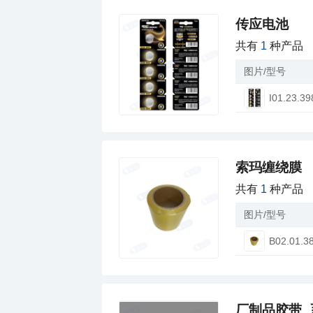
传应电池
共有
1
种产品
图片/型号
I01.23.39
索玛缠绕膜
共有
1
种产品
图片/型号
B02.01.3
厂制品胶带_