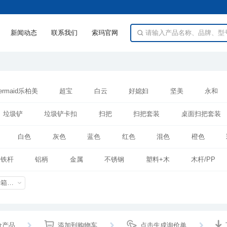
新闻动态
联系我们
索玛官网
bermaid乐柏美
超宝
白云
好媳妇
坚美
永和
制品
垃圾铲
垃圾铲卡扣
扫把
扫把套装
桌面扫把套装
白色
灰色
蓝色
红色
混色
橙色
+铁杆
铝柄
金属
不锈钢
塑料+木
木杆/PP
外箱尺寸mm
价产品
添加到购物车
点击生成询价单