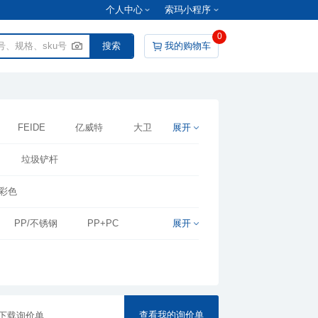
个人中心
索玛小程序
0
我的购物车
FEIDE
亿威特
大卫
展开
垃圾铲杆
彩色
PP/不锈钢
PP+PC
展开
查看我的询价单
下载询价单