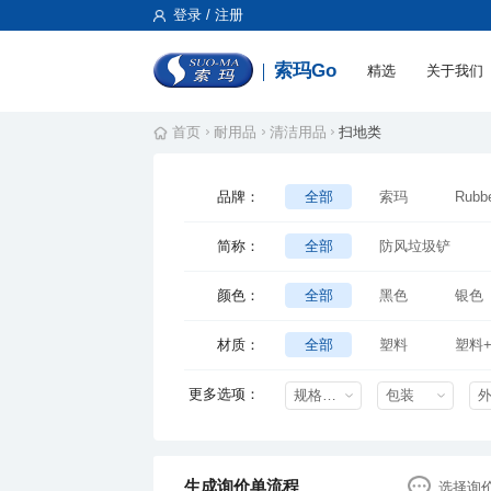
登录 / 注册
索玛Go
精选
关于我们
首页
耐用品
清洁用品
扫地类
品牌：
全部
索玛
Rub
施达
佳家美
厂
简称：
全部
防风垃圾铲
颜色：
全部
黑色
银色
材质：
全部
塑料
塑料
木
铁
更多选项：
规格特性
包装
生成询价单流程
选择询