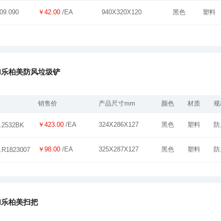
￥42.00
/EA
940X320X120
黑色
塑料
09.090
aid乐柏美防风垃圾铲
销售价
产品尺寸mm
颜色
材质
规
￥423.00
/EA
324X286X127
黑色
塑料
防
.2532BK
￥98.00
/EA
325X287X127
黑色
塑料
防
.R1823007
aid乐柏美扫把