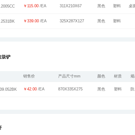
￥115.00
/EA
311X210X67
黑色
塑料
桌
.2005CC
￥339.00
/EA
325X287X127
黑色
塑料
.2531BK
垃圾铲
销售价
产品尺寸mm
颜色
材质
规
￥42.00
/EA
870X335X275
黑色
塑料
防
09.052BK
杆