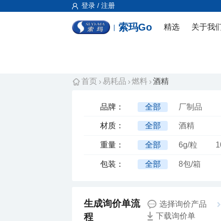
登录 / 注册
索玛Go
精选
关于我
首页
易耗品
燃料
酒精
品牌：
全部
厂制品
材质：
全部
酒精
重量：
全部
6g/粒
1
包装：
全部
8包/箱
选择询价产品
程
下载询价单