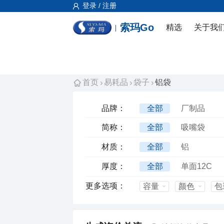
登录 / 注册
索玛Go
精选
关于我
首页
易耗品
袋子
铝袋
品牌：
全部
厂制品
简称：
全部
吸嘴袋
材质：
全部
铝
厚度：
全部
单面12C
更多选项：
容量
颜色
包