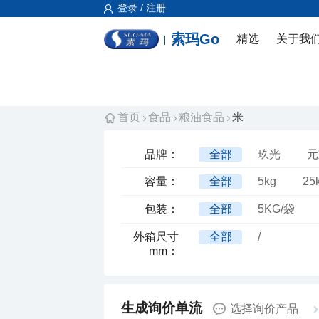
登录 / 注册
索玛Go
精选
关于我
首页
食品
粮油食品
米
品牌：
全部
玖光
元
容量：
全部
5kg
25
包装：
全部
5KG/袋
全部
/
mm：
选择询价产品