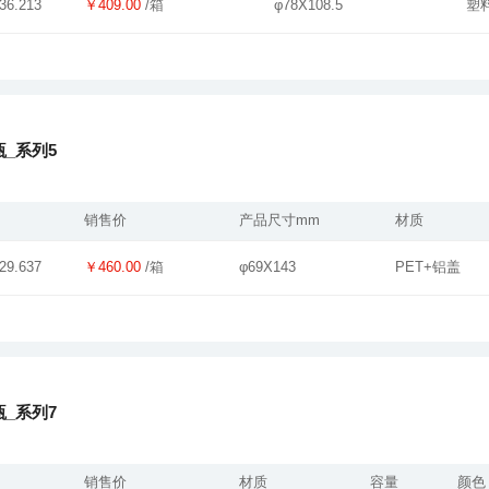
￥409.00
/箱
φ78X108.5
塑
36.213
_系列5
销售价
产品尺寸mm
材质
￥460.00
/箱
φ69X143
PET+铝盖
29.637
_系列7
销售价
材质
容量
颜色