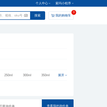
个人中心
索玛小程序
0
我的购物车
250ml
300ml
350ml
展开
查看我的询价单
下载询价单