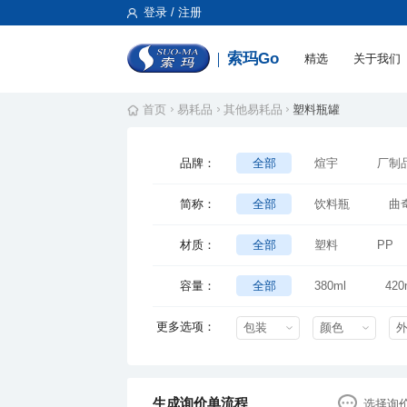
登录 / 注册
索玛Go
精选
关于我们
首页
易耗品
其他易耗品
塑料瓶罐
品牌：
全部
煊宇
厂制
简称：
全部
饮料瓶
曲
材质：
全部
塑料
PP
容量：
全部
380ml
420
200ml
330ml
45
更多选项：
包装
颜色
生成询价单流程
选择询