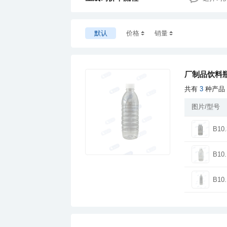
默认
价格
销量
厂制品饮料瓶
共有
3
种产品
图片/型号
B10.
B10.
B10.