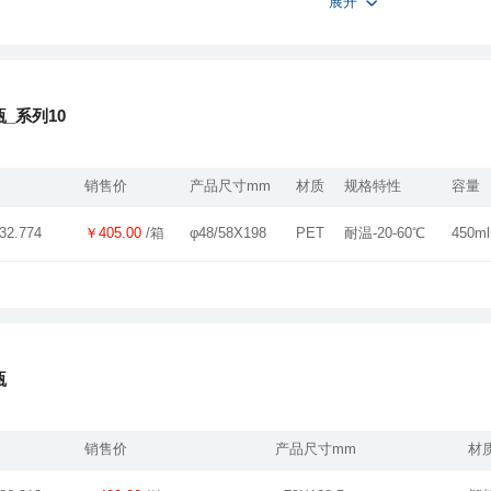
展开
_系列10
销售价
产品尺寸mm
材质
规格特性
容量
￥405.00
/箱
φ48/58X198
PET
耐温-20-60℃
450ml
32.774
瓶
销售价
产品尺寸mm
材