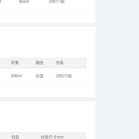
料
360ml
200个/箱
容量
颜色
包装
500ml
铝盖
200只/箱
包装
外箱尺寸mm