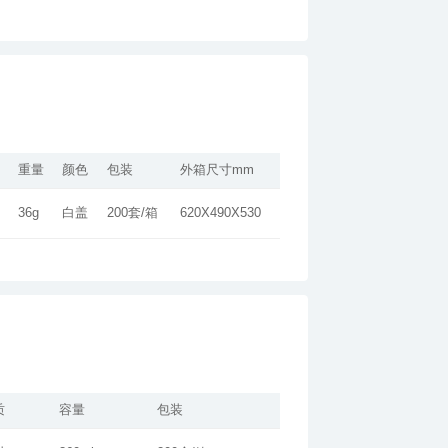
重量
颜色
包装
外箱尺寸mm
36g
白盖
200套/箱
620X490X530
质
容量
包装