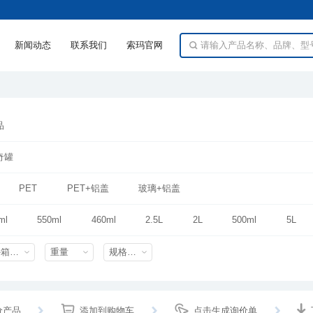
新闻动态
联系我们
索玛官网
品
奇罐
PET
PET+铝盖
玻璃+铝盖
ml
550ml
460ml
2.5L
2L
500ml
5L
0ml
320ml
360ml
外箱尺寸mm
重量
规格特性
价产品
添加到购物车
点击生成询价单