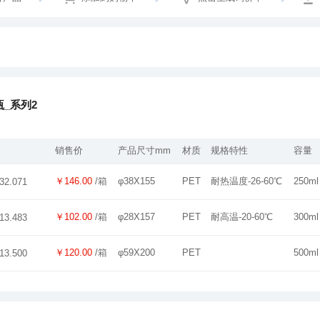
_系列2
销售价
产品尺寸mm
材质
规格特性
容量
￥146.00
/箱
φ38X155
PET
耐热温度-26-60℃
250ml
32.071
￥102.00
/箱
φ28X157
PET
耐高温-20-60℃
300ml
13.483
￥120.00
/箱
φ59X200
PET
500ml
13.500