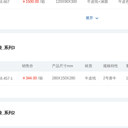
￥1500.00
/箱
120X90X300
牛皮纸+淋膜
牛皮
18.867
展开
_系列3
销售价
产品尺寸mm
材质
规格特性
￥344.00
/箱
280X150X280
牛皮纸
2号黄牛
1
18.457-1
_系列2