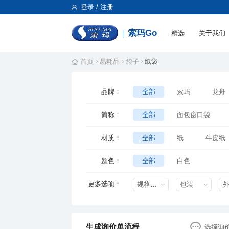
登录 / 注册
索玛Go
精选
关于我们
首页
易耗品
袋子
纸袋
品牌：
全部
索玛
龙舟
简称：
全部
面包窗口袋
材质：
全部
纸
牛皮纸
牛皮纸+铝箔
颜色：
全部
白色
更多选项：
规格特性
包装
生成询价单流程
选择询