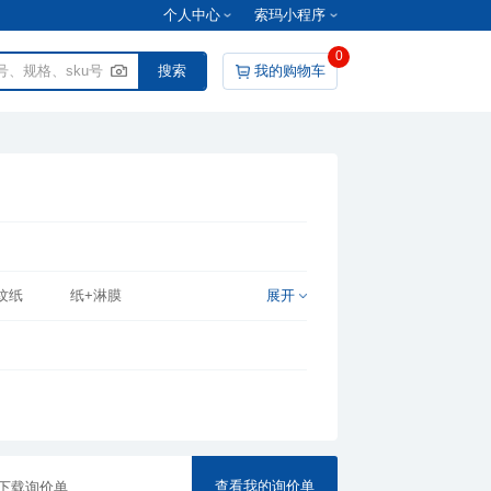
个人中心
索玛小程序
0
我的购物车
纹纸
纸+淋膜
展开
查看我的询价单
下载询价单