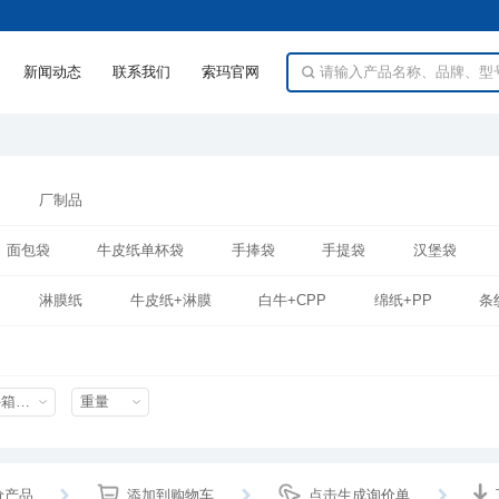
新闻动态
联系我们
索玛官网
厂制品
面包袋
牛皮纸单杯袋
手捧袋
手提袋
汉堡袋
淋膜纸
牛皮纸+淋膜
白牛+CPP
绵纸+PP
条
外箱尺寸mm
重量
价产品
添加到购物车
点击生成询价单