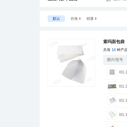
默认
价格
销量
索玛面包袋
共有
14
种产
图片/型号
I01.
I01.
I01.
I01.