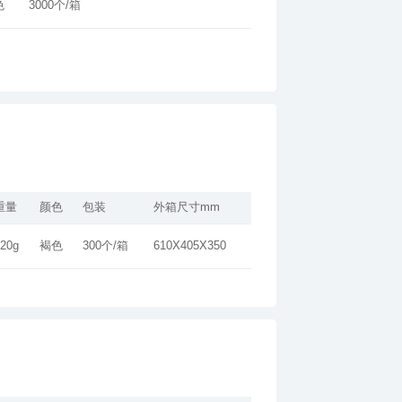
色
3000个/箱
重量
颜色
包装
外箱尺寸mm
20g
褐色
300个/箱
610X405X350