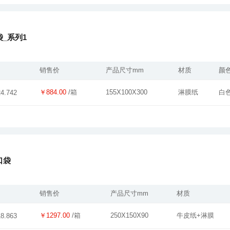
_系列1
销售价
产品尺寸mm
材质
颜
￥884.00
/箱
155X100X300
淋膜纸
白
24.742
口袋
销售价
产品尺寸mm
材质
￥1297.00
/箱
250X150X90
牛皮纸+淋膜
18.863