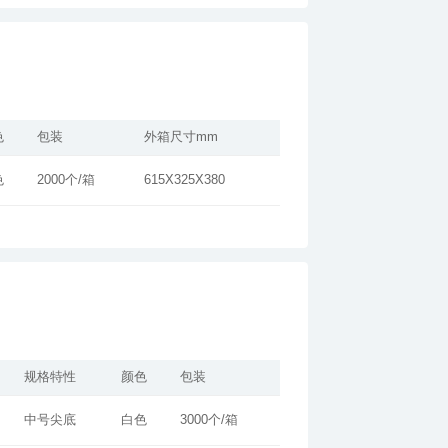
色
包装
外箱尺寸mm
色
2000个/箱
615X325X380
规格特性
颜色
包装
中号尖底
白色
3000个/箱