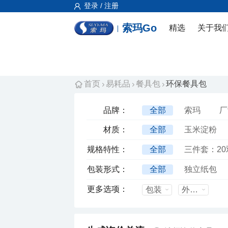
登录 / 注册
索玛Go
精选
关于我
首页
易耗品
餐具包
环保餐具包
品牌：
全部
索玛
厂
材质：
全部
玉米淀粉
规格特性：
全部
三件套：20
三件套：刀L185mm，
包装形式：
全部
独立纸包
四件套：内配:桦木勺,
更多选项：
包装
外箱尺寸mm
四件套：配淀粉勺&