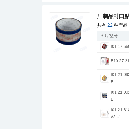
厂制品封口
共有
22
种产品
图片/型号
I01.17.66
B10.27.2
E
L
WH-1