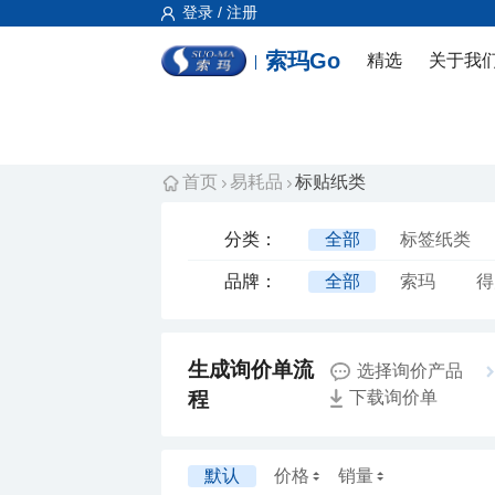
登录 / 注册
索玛Go
精选
关于我
首页
易耗品
标贴纸类
分类：
全部
标签纸类
品牌：
全部
索玛
得
雅福达
精臣
选择询价产品
程
下载询价单
默认
价格
销量