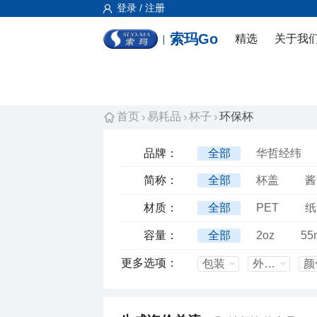
登录 / 注册
索玛Go
精选
关于我
首页
易耗品
杯子
环保杯
品牌：
全部
华哲经纬
简称：
全部
杯盖
酱
材质：
全部
PET
纸
容量：
全部
2oz
55
更多选项：
包装
外箱尺寸mm
颜