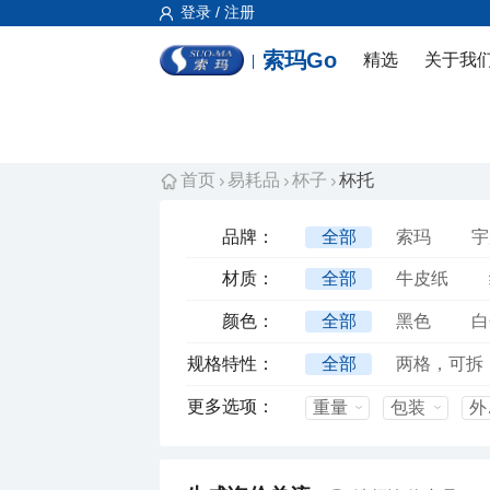
登录 / 注册
索玛Go
精选
关于我
首页
易耗品
杯子
杯托
品牌：
全部
索玛
宇
材质：
全部
牛皮纸
颜色：
全部
黑色
白
规格特性：
全部
两格，可拆
底卡
单格
更多选项：
重量
包装
外