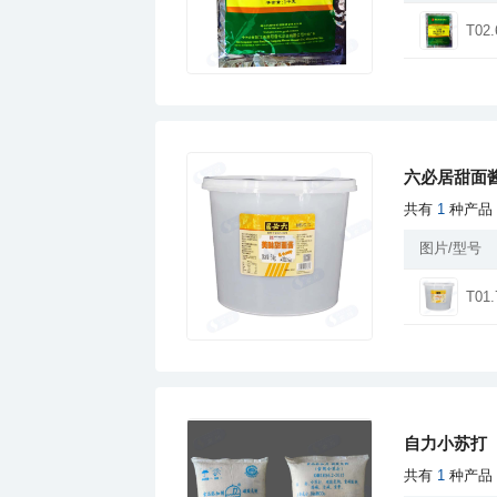
T02.
六必居甜面
共有
1
种产品
图片/型号
T01.
自力小苏打
共有
1
种产品