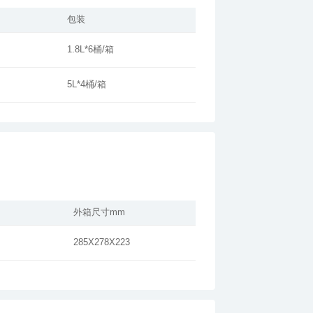
包装
1.8L*6桶/箱
5L*4桶/箱
外箱尺寸mm
285X278X223