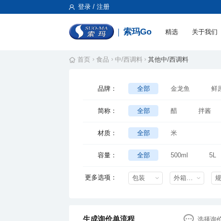
登录 / 注册
索玛Go
精选
关于我们
首页
食品
中/西调料
其他中/西调料
品牌：
全部
金龙鱼
鲜
港阳
阜丰
福猴
简称：
全部
醋
拌酱
致美斋
甜面酱
肉松
外
材质：
全部
米
容量：
全部
500ml
5L
5kg
25kg
20kg
更多选项：
包装
外箱尺寸mm
生成询价单流程
选择询