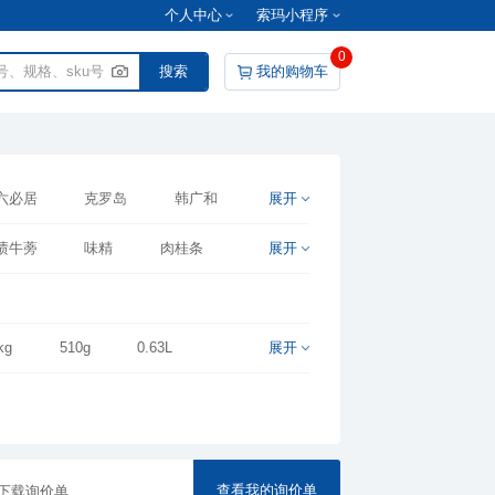
个人中心
索玛小程序
0
我的购物车
六必居
克罗岛
韩广和
展开
味好美
海天
渍牛蒡
味精
肉桂条
展开
kg
510g
0.63L
展开
查看我的询价单
下载询价单