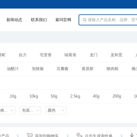
新闻动态
联系我们
索玛官网
原町
自力
宅里香
味斯美
龙门
龙和宽
鼎丰
典林
保宁
低卡博士
乌江
四季宝
油醋汁
泡辣椒
豆瓣酱
黄原胶
猪肉精
腌
婆菜
小苏打
榨菜
调味粉
10g
10kg
50g
2.5kg
40g
200g
1
2kg
4.9L
1.8kg
800g
500g
1.3kg
规格特性
包装形式
颜色
价产品
添加到购物车
点击生成询价单