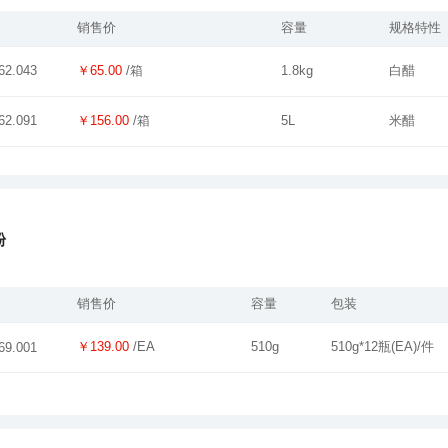
销售价
容量
规格特性
￥65.00
/箱
1.8kg
白醋
62.043
￥156.00
/箱
5L
米醋
62.091
粉
销售价
容量
包装
￥139.00
/EA
510g
510g*12瓶(EA)/件
69.001