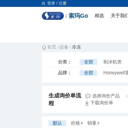
登录 / 注册
索玛Go
精选
关于我
首页
设备
冷冻
分类：
全部
制冰机类
品牌：
全部
Honeywe
选择询价产品
程
下载询价单
默认
价格
销量