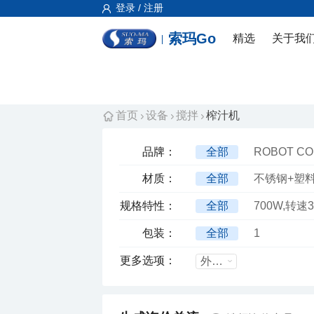
登录 / 注册
索玛Go
精选
关于我
首页
设备
搅拌
榨汁机
品牌：
全部
ROBOT C
材质：
全部
不锈钢+塑
规格特性：
全部
700W,转速3
包装：
全部
1
更多选项：
外箱尺寸mm