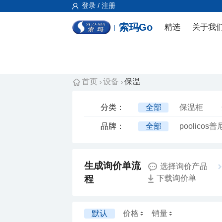
登录 / 注册
索玛Go
精选
关于我
首页
设备
保温
分类：
全部
保温柜
品牌：
全部
poolicos
厂制品
选择询价产品
程
下载询价单
默认
价格
销量