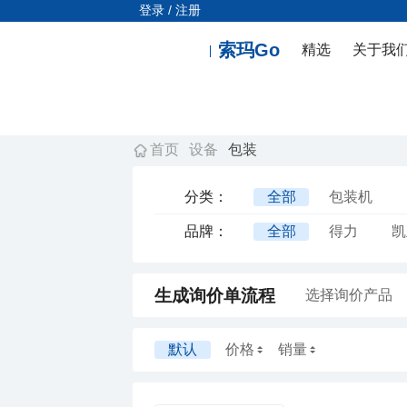
登录 / 注册
索玛Go
精选
关于我
首页
设备
包装
分类：
全部
包装机
品牌：
全部
得力
凯
生成询价单流程
选择询价产品
默认
价格
销量