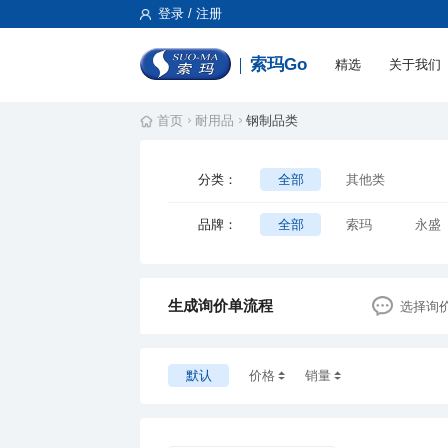
登录 / 注册
索玛Go
精选
关于我们
首页
耐用品
钢制品类
分类：
全部
其他类
品牌：
全部
索玛
永盛
生成询价单流程
选择询
默认
价格
销量