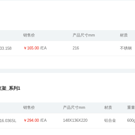
销售价
产品尺寸mm
材质
￥165.00
/EA
216
不锈钢
33.158
架_系列1
销售价
产品尺寸mm
材质
重量
￥294.00
/EA
148X136X220
铝合金
600
16.036SL