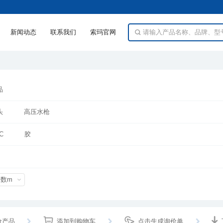
新闻动态
联系我们
索玛官网
品
头
高压水枪
C
胶
米数m
价产品
添加到购物车
点击生成询价单