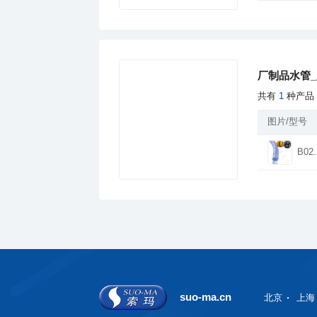
厂制品水管_
共有
1
种产品
图片/型号
B02.
suo-ma.cn
北京
上海