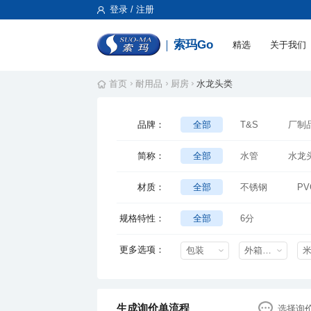
登录 / 注册
索玛Go
精选
关于我们
首页
耐用品
厨房
水龙头类
品牌：
全部
T&S
厂制
简称：
全部
水管
水龙
材质：
全部
不锈钢
PV
规格特性：
全部
6分
更多选项：
包装
外箱尺寸mm
生成询价单流程
选择询