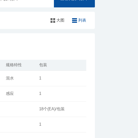
大图
列表
规格特性
包装
混水
1
感应
1
18个(EA)/包装
1