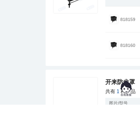
818159
818160
开来防尘罩
共有
1
种产品
图片/型号
C02.04.0