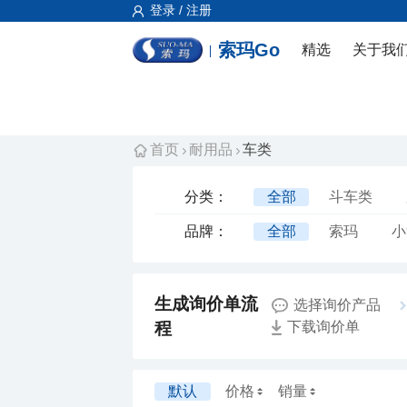
登录 / 注册
索玛Go
精选
关于我
首页
耐用品
车类
分类：
全部
斗车类
品牌：
全部
索玛
小
风和日丽
惠而信
新乔
开来
威
选择询价产品
南方
东方
厂
程
下载询价单
默认
价格
销量