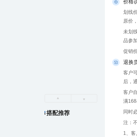
价格
原价
品参
促销
退换
后，
满16
同时
搭配推荐
注：
1、