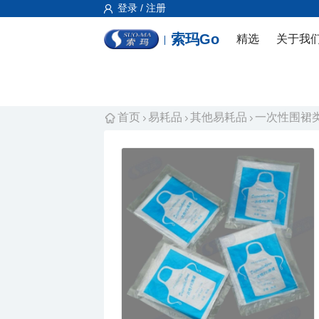
登录 / 注册
索玛Go
精选
关于我
首页
易耗品
其他易耗品
一次性围裙