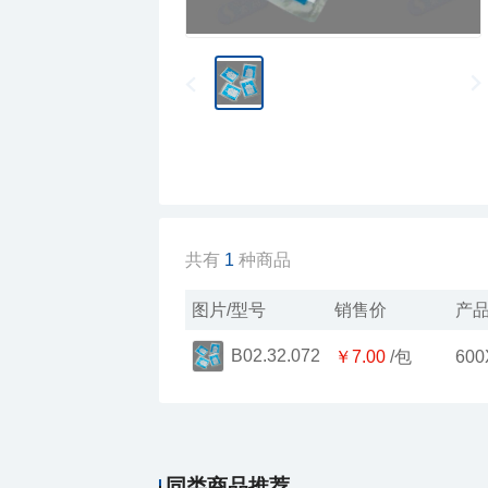
共有
1
种商品
图片/型号
销售价
产品
B02.32.072
￥7.00
/包
600
同类商品推荐