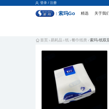
登录 / 注册
索玛Go
精选
关于我
首页
易耗品
纸
餐巾纸类
索玛-纸双层餐