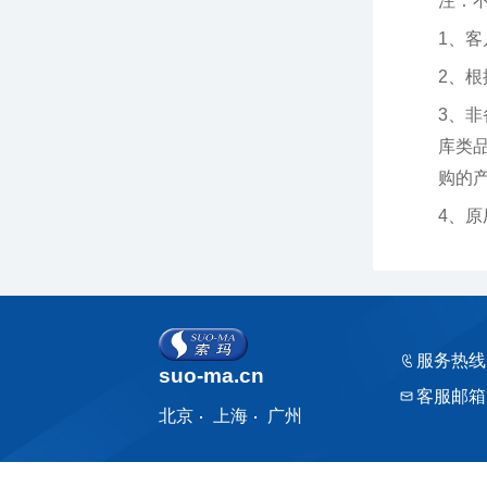
注：
1、
2、
购的产品
4、
服务热线
suo-ma.cn
客服邮箱
北京
上海
广州