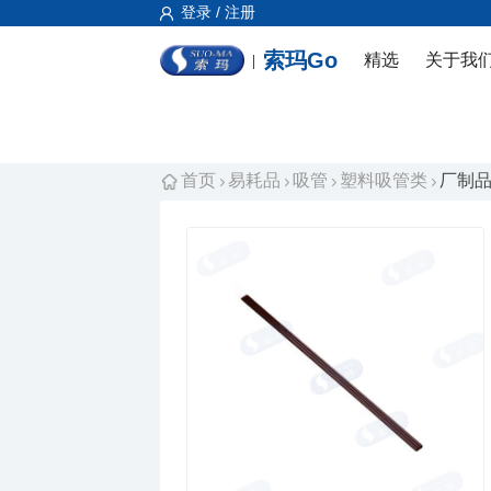
登录 / 注册
索玛Go
精选
关于我
首页
易耗品
吸管
塑料吸管类
厂制品咖