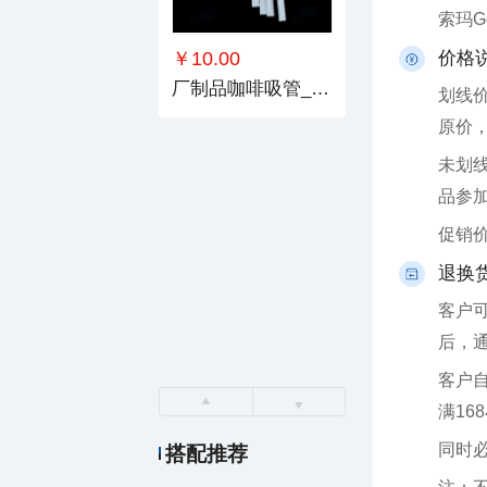
索玛
￥10.00
价格
厂制品咖啡吸管_系列2
原价
品参
促销
退换
后，
满16
同时
搭配推荐