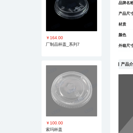
品牌名
产品尺
材质
颜色
￥164.00
厂制品杯盖_系列7
外箱尺
产品
￥100.00
索玛杯盖