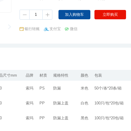
银行转账
支付宝
微信
品尺寸mm
品牌
材质
规格特性
颜色
包装
0
索玛
PS
防漏
米色
50个/条*20条/箱
0
索玛
PP
防漏上盖
白色
100只/包*20包/箱
0
索玛
PP
防漏上盖
黑色
100只/包*20包/箱