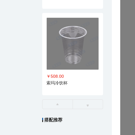
￥508.00
索玛冷饮杯
搭配推荐