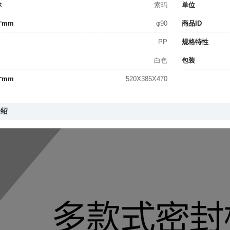
称
索玛
单位
寸mm
φ90
商品ID
PP
规格特性
白色
包装
寸mm
520X385X470
介绍