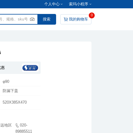
个人中心
索玛小程序
0
我的购物车
6
优惠
φ90
防漏下盖
520X385X470
89885511