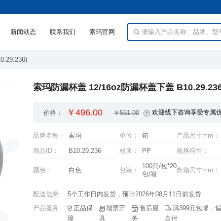
新闻动态
联系我们
索玛官网
29.236)
索玛防漏杯盖 12/16oz防漏杯盖下盖 B10.29.23
￥496.00
欢迎线下咨询享受专属
价格：
￥551.00
品牌名称：
索玛
单位：
箱
产品尺寸mm：
商品ID：
B10.29.236
材质：
PP
规格特性：
颜色：
白色
包装：
外箱尺寸mm：
包/箱
配送信息:
5个工作日内发货，预计2026年08月11日前发货
产品服务:
障
具
务
自付