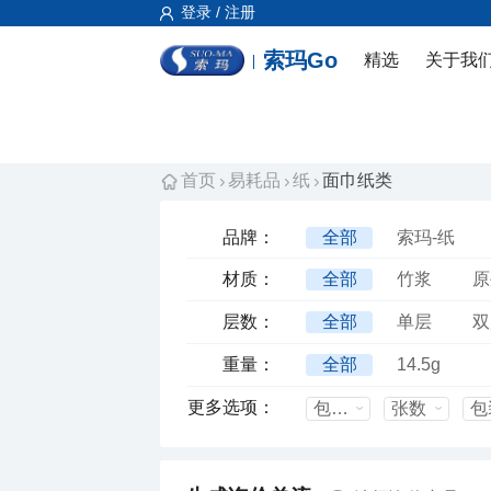
登录 / 注册
索玛Go
精选
关于我
首页
易耗品
纸
面巾纸类
品牌：
全部
索玛-纸
材质：
全部
竹浆
原
层数：
全部
单层
双
重量：
全部
14.5g
更多选项：
包装形式
张数
包