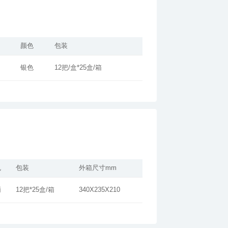
颜色
包装
银色
12把/盒*25盒/箱
色
包装
外箱尺寸mm
柄
12把*25盒/箱
340X235X210