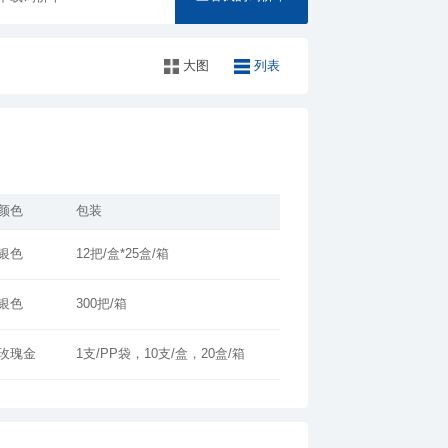
大图
列表
颜色
包装
银色
12把/盒*25盒/箱
银色
300把/箱
玫瑰金
1支/PP袋，10支/盒，20盒/箱