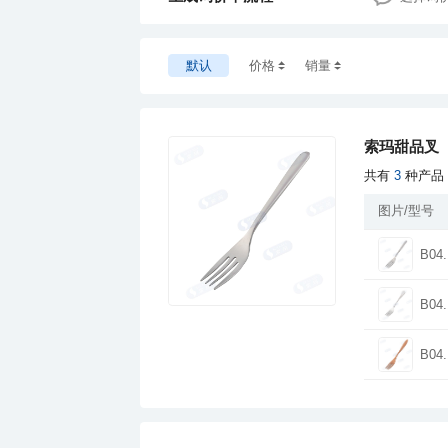
默认
价格
销量
索玛甜品叉
共有
3
种产品
图片/型号
B04.
B04.
B04.