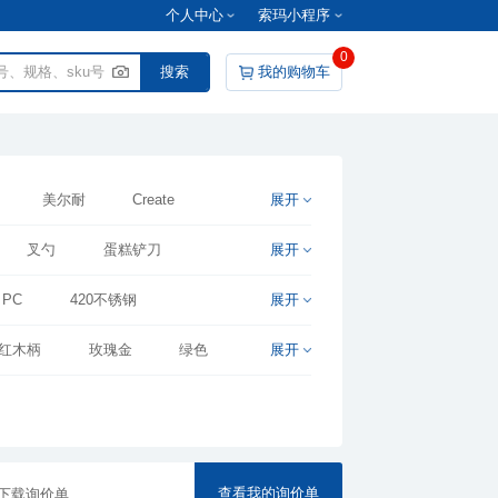
个人中心
索玛小程序
0
我的购物车
美尔耐
Create
展开
亿精品
叉勺
蛋糕铲刀
展开
鸭嘴勺
饮料勺
正餐叉
PC
420不锈钢
展开
红木柄
玫瑰金
绿色
展开
查看我的询价单
下载询价单