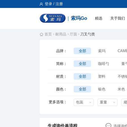
登录 / 注册
索玛Go
精选
关于我们
首页
耐用品
厅面
刀叉勺类
品牌：
全部
索玛
CAM
互诚
永盛
CARL
简称：
全部
咖啡勺
量
儿童餐具套装
服务叉
材质：
全部
塑料
不锈
正餐刀
正餐勺
430不锈钢
410不锈钢
颜色：
全部
银色
米色
红黑色
更多选项：
包装
重量
生成询价单流程
选择询