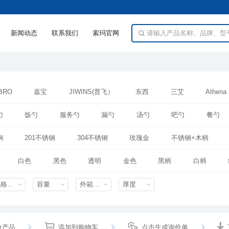
新闻动态
联系我们
索玛官网
BRO
嘉宝
JIWINS(普飞）
东西
三艾
Athena
ISLE
强宏
靖豪
HEC
东方
厂制品
壹
勺
饭勺
服务勺
漏勺
汤勺
吧勺
餐勺
牛排刀
牛油刀
甜品叉
甜品刀
甜品勺
钢
201不锈钢
304不锈钢
玫瑰金
不锈钢+木柄
中式汤勺
水果叉
不锈钢餐具套装
餐叉
餐刀
密胺
胶柄+不锈钢
塑料pp+秸秆
白色
黑色
透明
金色
黑柄
白柄
规格特性
容量
外箱尺寸mm
厚度
价产品
添加到购物车
点击生成询价单