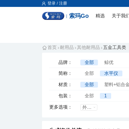
登录 / 注册
索玛Go
精选
关于我
首页
耐用品
其他耐用品
五金工具类
品牌：
全部
鲸优
简称：
全部
水平仪
材质：
全部
塑料+铝合
包装：
全部
1
更多选项：
外箱尺寸mm