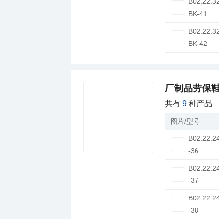
B02.22.3
BK-41
B02.22.3
BK-42
厂制品劳保鞋
共有
9
种产品
图片/型号
B02.22.2
-36
B02.22.2
-37
B02.22.2
-38