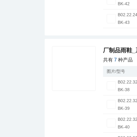
BK-42
B02.22.2
BK-43
厂制品雨鞋_
共有
7
种产品
图片/型号
B02.22.3
BK-38
B02.22.3
BK-39
B02.22.3
BK-40