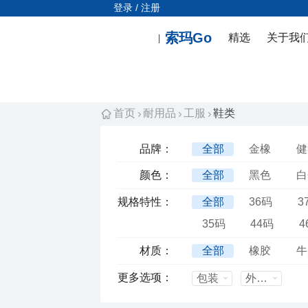
登录 / 注册
索玛Go
精选
关于我
首页
耐用品
工服
鞋类
品牌：
全部
金橡
健
颜色：
全部
黑色
白
规格特性：
全部
36码
3
35码
44码
4
材质：
全部
橡胶
牛
更多选项：
包装
外箱尺寸mm