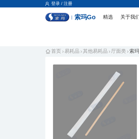
登录 / 注册
索玛Go
精选
关于我
首页
易耗品
其他易耗品
厅面类
索玛搅