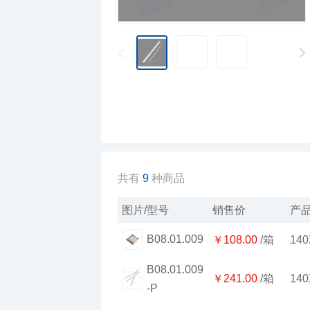
共有
9
种商品
图片/型号
销售价
产
B08.01.009
￥108.00
/箱
140
￥620.00
厂制品冰袋_系列3
￥241.00
/箱
140
-P