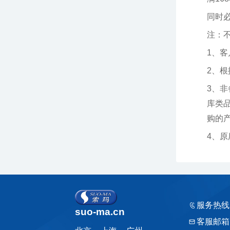
同时
注：
1、
2、
购的产品
4、
服务热线
suo-ma.cn
客服邮箱