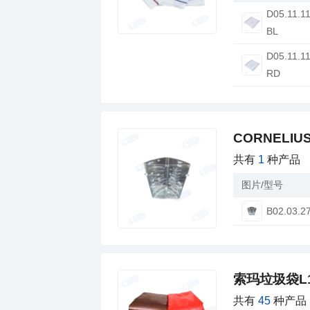
西式快餐冷藏乳
西式快餐时尚饮
BL
西式快餐PVC保
西式快餐标签纸
RD
西式快餐环保餐
西式快餐环保类
西式快餐纸类打
CORNELIU
西式快餐垃圾袋
共有
1
种产品
西式快餐无纺布
图片/型号
西式快餐塑料类
B02.03.2
西式快餐厨房类
西式快餐百洁布
西式快餐清香剂
索玛垃圾袋L1
西式快餐湿纸巾
共有
45
种产品