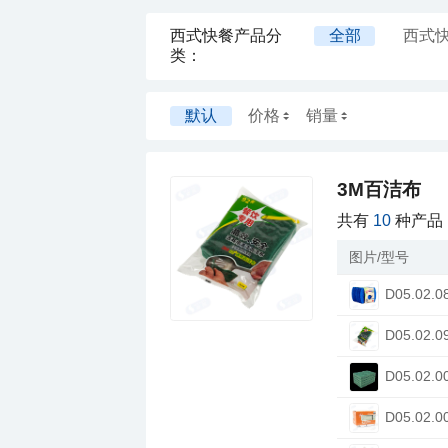
全部
西式
类：
西式快餐测量类
西式快餐打切煎
默认
价格
销量
西式快餐斗盒盅
西式快餐酱枪类
3M百洁布
西式快餐瓶类
共有
10
种产品
西式快餐杂件类
图片/型号
西式快餐储物盒
西式快餐地台板
D05.02.0
西式快餐金属垃
D05.02.0
西式快餐鞋类
D05.02.0
西式快餐防护类
D05.02.0
西式快餐玻璃清