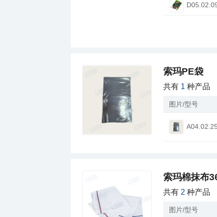
西式快餐告示牌
D05.02.0
西式快餐清洁桶
西式快餐卫生间
西式快餐耐高温
西式快餐杯类
索玛PE袋
西式快餐铲夹类
共有
1
种产品
西式快餐架子类
图片/型号
西式快餐瓶罐桶
西式快餐收纳器
A04.02.2
西式快餐包装类
西式快餐夹子类
西式快餐保温柜
索玛棉抹布3
西式快餐搅拌机
共有
2
种产品
西式快餐影视类
图片/型号