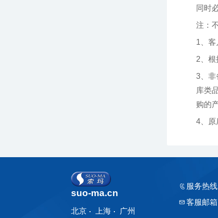
同时
注：
1、
2、
购的产品
4、
服务热线
suo-ma.cn
客服邮箱
北京
上海
广州