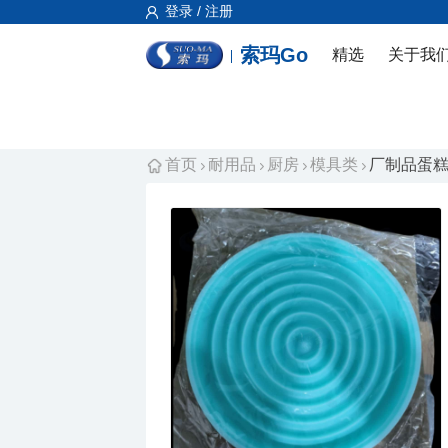
登录 / 注册
索玛Go
精选
关于我
首页
耐用品
厨房
模具类
厂制品蛋糕模_