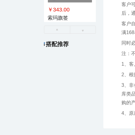
￥343.00
后，
索玛旗签
满16
同时
搭配推荐
注：
1、
2、
￥14.00
厂制品一次性筷子_系列5
购的产品
4、