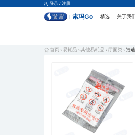
登录 / 注册
索玛Go
精选
关于我
首页
易耗品
其他易耗品
厅面类
皓速加