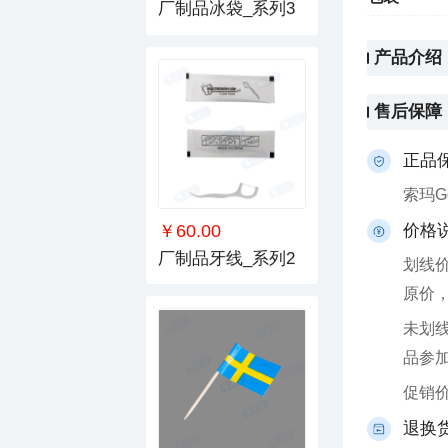
厂制品冰袋_系列3
产品介绍
售后保障
正品
索玛
￥60.00
价格
厂制品牙线_系列2
原价
品参
促销
退换