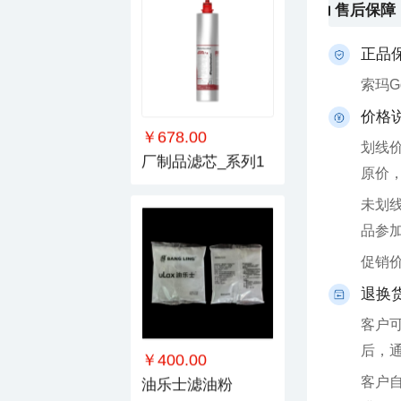
售后保障
正品
索玛
价格
￥678.00
厂制品滤芯_系列1
原价
品参
促销
退换
后，
￥400.00
油乐士滤油粉