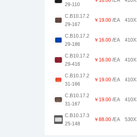
￥16.00
/EA
410X
29-110
￥19.00
/EA
410X
29-167
￥16.00
/EA
410X
29-186
￥16.00
/EA
410X
29-416
￥19.00
/EA
410X
31-166
￥19.00
/EA
410X
31-167
￥88.00
/EA
530X
25-148