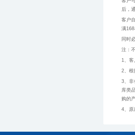
后，
满16
同时
注：
1、
2、
购的产品
4、