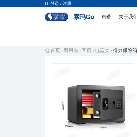
登录 / 注册
索玛Go
精选
关于我
首页
耐用品
客房
电器类
得力保险箱 (I