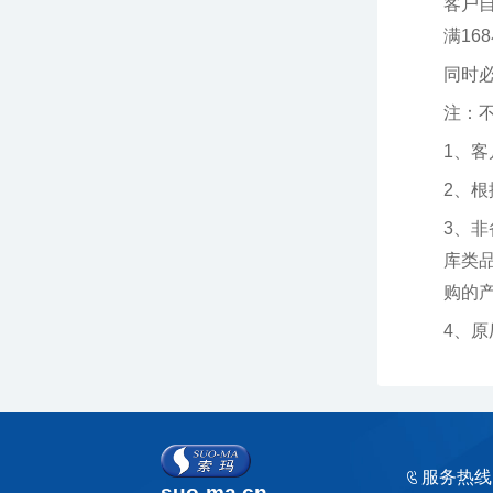
满16
同时
注：
1、
2、
购的产品
4、
服务热线
suo-ma.cn