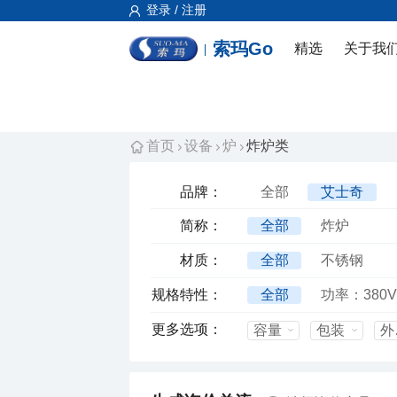
登录 / 注册
索玛Go
精选
关于我
首页
设备
炉
炸炉类
品牌：
全部
艾士奇
简称：
全部
炸炉
材质：
全部
不锈钢
规格特性：
全部
功率：380V
更多选项：
容量
包装
外